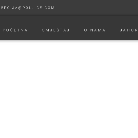
CEPCIJA@POLJICE.COM
POČETNA
SMJEŠTAJ
O NAMA
JAHOR