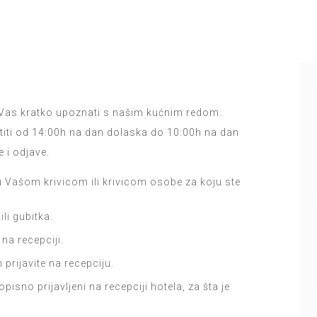
 Vas kratko upoznati s našim kućnim redom.
iti od 14:00h na dan dolaska do 10:00h na dan
 i odjave.
 Vašom krivicom ili krivicom osobe za koju ste
li gubitka.
 na recepciji.
prijavite na recepciju.
isno prijavljeni na recepciji hotela, za šta je