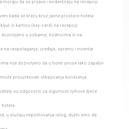
moraju da se prijave i evidentiraju na recepciji
uveni kada se kreću kroz javne prostore hotela.
ljuč ili karticu (key-card) na recepciji
nije dozvoljeno u sobama, hodnicima ili na
e na raspolaganje, uređaje, opremu i inventar
icima nije dozvoljeno da u hotel unose lako zapaljiv
 može prouzrkovati otkazivanje korišćenja
oditelji su odgovorni za sigurnost njihove djece
i hotela.
ed, u slučaju nepoštovanja istog, dužni smo da