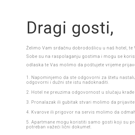
Dragi gosti,
Želimo Vam srdačnu dobrodošlicu u naš hotel, te
Sobe su na raspolaganju gostima i mogu se korist
odlaska te Vas molimo da poštujete vrijeme prijave
1. Napominjemo da ste odgovorni za štetu nastalu
odgovorni i dužni ste istu nadoknaditi.
2. Hotel ne preuzima odgovornost u slučaju krađe i
3. Pronalazak ili gubitak stvari molimo da prijavite
4. Kvarove ili prigovor na servis molimo da odmah 
5. Apartmane mogu koristiti samo gosti koji su prop
potreban važeći lični dokumet.