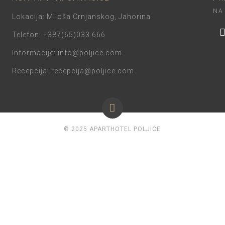
NA
Lokacija: Miloša Crnjanskog, Jahorina
Telefon: +387(65)033 666
Informacije: info@poljice.com
Recepcija: recepcija@poljice.com
© 2025 APARTHOTEL POLJICE