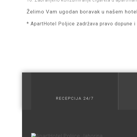
16. Zabranjeno konzumiranje cigareta u apartma
Želimo Vam ugodan boravak u našem hotel
* ApartHotel Poljice zadržava pravo dopune i
RECEPCIJA 24/7