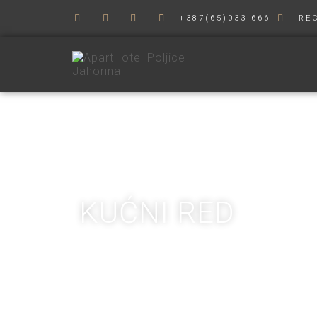
+387(65)033 666
RE
KUĆNI RED