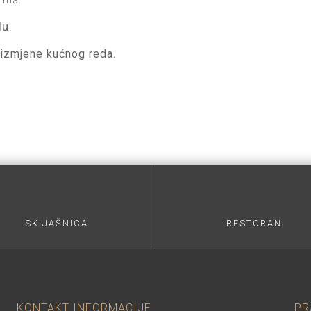
nima.
u.
 izmjene kućnog reda.
SKIJAŠNICA
RESTORAN
KONTAKT INFORMACIJE
PR