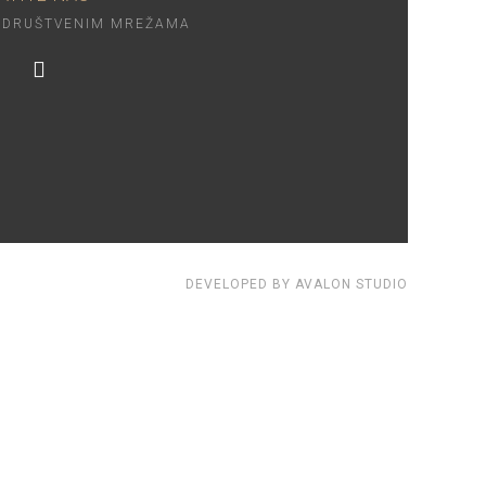
 DRUŠTVENIM MREŽAMA
DEVELOPED BY AVALON STUDIO