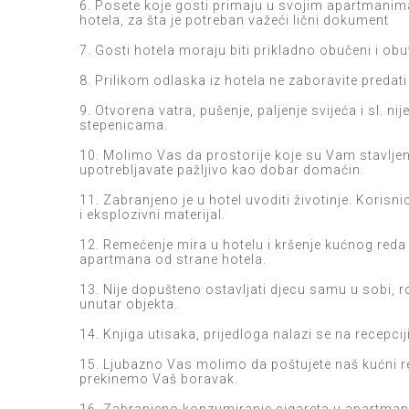
6. Posete koje gosti primaju u svojim apartmanima 
hotela, za šta je potreban važeći lični dokument
7. Gosti hotela moraju biti prikladno obučeni i ob
8. Prilikom odlaska iz hotela ne zaboravite predati k
9. Otvorena vatra, pušenje, paljenje svijeća i sl. 
stepenicama.
10. Molimo Vas da prostorije koje su Vam stavljen
upotrebljavate pažljivo kao dobar domaćin.
11. Zabranjeno je u hotel uvoditi životinje. Korisn
i eksplozivni materijal.
12. Remećenje mira u hotelu i kršenje kućnog reda
apartmana od strane hotela.
13. Nije dopušteno ostavljati djecu samu u sobi, r
unutar objekta.
14. Knjiga utisaka, prijedloga nalazi se na recepcij
15. Ljubazno Vas molimo da poštujete naš kućni r
prekinemo Vaš boravak.