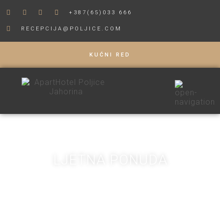
+387(65)033 666
RECEPCIJA@POLJICE.COM
KUĆNI RED
LJETNA PONUDA