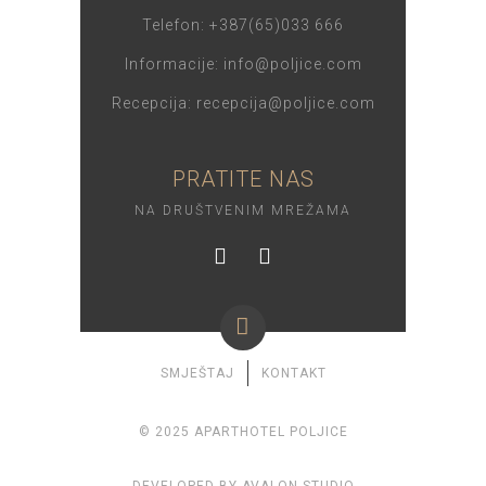
Telefon: +387(65)033 666
Informacije: info@poljice.com
Recepcija: recepcija@poljice.com
PRATITE NAS
NA DRUŠTVENIM MREŽAMA
SMJEŠTAJ
KONTAKT
© 2025 APARTHOTEL POLJICE
DEVELOPED BY AVALON STUDIO