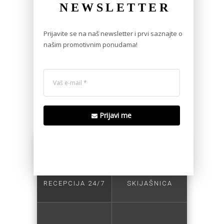
NEWSLETTER
aktivnosti ispuniće u potpunosti vaš
ljetni boravak na planini i učiniti
Prijavite se na naš newsletter i prvi saznajte o 
Jahorinu mjestom kojem se uvijek
našim promotivnim ponudama!
vraćate.
Prijavi me
RECEPCIJA 24/7
SKIJAŠNICA