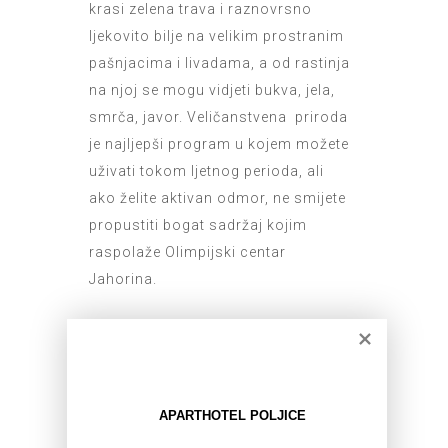
krasi zelena trava i raznovrsno
ljekovito bilje na velikim prostranim
pašnjacima i livadama, a od rastinja
na njoj se mogu vidjeti bukva, jela,
smrča, javor. Veličanstvena priroda
je najljepši program u kojem možete
uživati tokom ljetnog perioda, ali
ako želite aktivan odmor, ne smijete
propustiti bogat sadržaj kojim
raspolaže Olimpijski centar
Jahorina.
Planinarenje, branje ljekovitog bilja,
aktivnosti u parkovima i raznim
sportskim terenima, quad vožnja,
biciklizam, karting, tjubing, ZipLine,
APARTHOTEL POLJICE
X – raycer i mnoštvo drugih